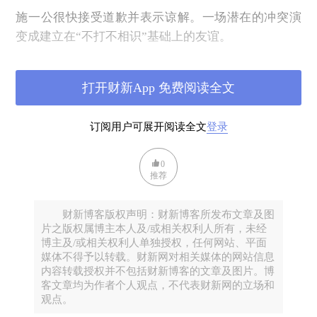
施一公很快接受道歉并表示谅解。一场潜在的冲突演
变成建立在“不打不相识”基础上的友谊。
两位不仅都同有希望中国发展的大目标，有对对方个
人没有恶意的个人风格，而且难能可贵的是，在出现
打开财新App 免费阅读全文
冲突后，不恶意揣测对方，能退一步，给对方以余
地，建立相互信任，化（潜在的）干戈为玉帛。
订阅用户可展开阅读全文
登录
我只可惜，未经许可不便全部将他们的电子邮件转
上，与大家、特别是看博客的年轻学生们分享他们相
0
推荐
互交流的优雅而动人的文字。这里只记载我的感叹：
他们的行为，不仅professional，而且gracious。
财新博客版权声明：财新博客所发布文章及图
盼有人能准确翻译professionalism，愿华人社会有更多
片之版权属博主本人及/或相关权利人所有，未经
博主及/或相关权利人单独授权，任何网站、平面
professionalism。
媒体不得予以转载。财新网对相关媒体的网站信息
从个案可以引出有普遍意义的推论：
内容转载授权并不包括财新博客的文章及图片。博
客文章均为作者个人观点，不代表财新网的立场和
在争论、冲突时，不是个人意气、不是一味要赢、不
观点。
是堆砌似是而非的事实，而是有原则、有逻辑、有礼